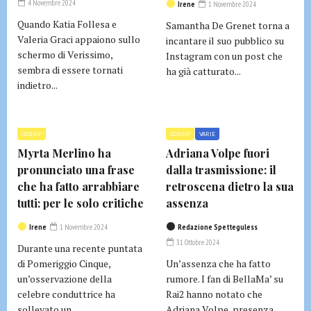
4 Novembre 2024
Irene
1 Novembre 2024
Quando Katia Follesa e
Samantha De Grenet torna a
Valeria Graci appaiono sullo
incantare il suo pubblico su
schermo di Verissimo,
Instagram con un post che
sembra di essere tornati
ha già catturato...
indietro...
GOSSIP
GOSSIP
VARIE
Myrta Merlino ha
Adriana Volpe fuori
pronunciato una frase
dalla trasmissione: il
che ha fatto arrabbiare
retroscena dietro la sua
tutti: per le solo critiche
assenza
Irene
1 Novembre 2024
Redazione Spetteguless
31 Ottobre 2024
Durante una recente puntata
di Pomeriggio Cinque,
Un’assenza che ha fatto
un’osservazione della
rumore. I fan di BellaMa’ su
celebre conduttrice ha
Rai2 hanno notato che
sollevato un...
Adriana Volpe, presenza