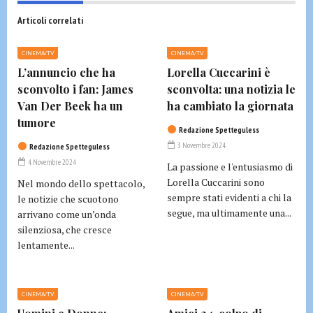
Articoli correlati
CINEMA/TV
CINEMA/TV
L’annuncio che ha
Lorella Cuccarini è
sconvolto i fan: James
sconvolta: una notizia le
Van Der Beek ha un
ha cambiato la giornata
tumore
Redazione Spetteguless
3 Novembre 2024
Redazione Spetteguless
4 Novembre 2024
La passione e l'entusiasmo di
Lorella Cuccarini sono
Nel mondo dello spettacolo,
sempre stati evidenti a chi la
le notizie che scuotono
segue, ma ultimamente una...
arrivano come un’onda
silenziosa, che cresce
lentamente...
CINEMA/TV
CINEMA/TV