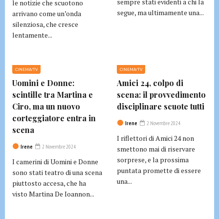
sempre stati evidenti a chi la
le notizie che scuotono
segue, ma ultimamente una...
arrivano come un’onda
silenziosa, che cresce
lentamente...
CINEMA/TV
CINEMA/TV
Uomini e Donne:
Amici 24, colpo di
scintille tra Martina e
scena: il provvedimento
Ciro, ma un nuovo
disciplinare scuote tutti
corteggiatore entra in
Irene
2 Novembre 2024
scena
I riflettori di Amici 24 non
Irene
2 Novembre 2024
smettono mai di riservare
sorprese, e la prossima
I camerini di Uomini e Donne
puntata promette di essere
sono stati teatro di una scena
una...
piuttosto accesa, che ha
visto Martina De Ioannon...