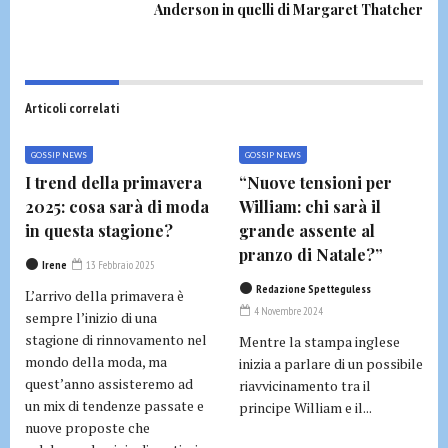
Anderson in quelli di Margaret Thatcher
Articoli correlati
GOSSIP NEWS
GOSSIP NEWS
I trend della primavera
“Nuove tensioni per
2025: cosa sarà di moda
William: chi sarà il
in questa stagione?
grande assente al
pranzo di Natale?”
Irene
13 Febbraio 2025
Redazione Spetteguless
L’arrivo della primavera è
4 Novembre 2024
sempre l’inizio di una
stagione di rinnovamento nel
Mentre la stampa inglese
mondo della moda, ma
inizia a parlare di un possibile
quest’anno assisteremo ad
riavvicinamento tra il
un mix di tendenze passate e
principe William e il...
nuove proposte che