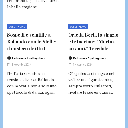
celebrano la gioia di vestirsi e
la bella stagione.
GOSSIP NEWS
GOSSIP NEWS
Sospetti e scintille a
Orietta Berti, lo strazio
Ballando con le Stelle:
e le lacrime: “Morta a
il mistero dei flirt
20 anni.” Terribile
Redazione Spetteguless
Redazione Spetteguless
4 Novembre 2024
3 Novembre 2024
Nell’aria si sente una
C'è qualcosa di magico nel
tensione diversa. Ballando
vedere una figura iconica,
con le Stelle non è solo uno
sempre sotto i riflettori,
spettacolo di danza: ogni...
rivelare le sue emozioni...