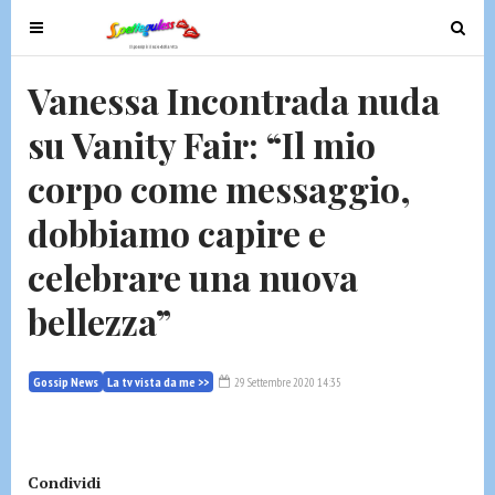
T
T
o
o
g
g
Vanessa Incontrada nuda
g
g
su Vanity Fair: “Il mio
l
l
e
e
corpo come messaggio,
n
n
a
a
dobbiamo capire e
v
v
celebrare una nuova
i
i
g
g
bellezza”
a
a
t
t
i
i
Gossip News
La tv vista da me >>
29 Settembre 2020 14:35
o
o
n
n
Condividi