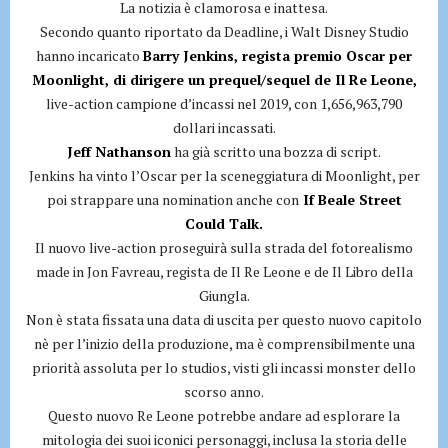
La notizia è clamorosa e inattesa.
Secondo quanto riportato da Deadline, i Walt Disney Studio
hanno incaricato
Barry Jenkins, regista premio Oscar per
Moonlight, di dirigere un prequel/sequel de Il Re Leone,
live-action campione d’incassi nel 2019, con 1,656,963,790
dollari incassati.
Jeff Nathanson
ha già scritto una bozza di script.
Jenkins ha vinto l’Oscar per la sceneggiatura di Moonlight, per
poi strappare una nomination anche con
If Beale Street
Could Talk.
Il nuovo live-action proseguirà sulla strada del fotorealismo
made in Jon Favreau, regista de Il Re Leone e de Il Libro della
Giungla.
Non è stata fissata una data di uscita per questo nuovo capitolo
nè per l’inizio della produzione, ma è comprensibilmente una
priorità assoluta per lo studios, visti gli incassi monster dello
scorso anno.
Questo nuovo Re Leone potrebbe andare ad esplorare la
mitologia dei suoi iconici personaggi, inclusa la storia delle