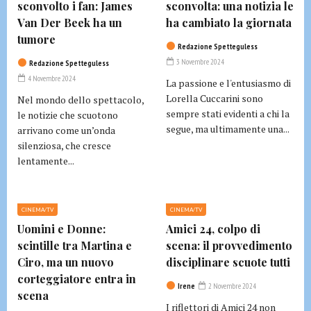
sconvolto i fan: James
sconvolta: una notizia le
Van Der Beek ha un
ha cambiato la giornata
tumore
Redazione Spetteguless
3 Novembre 2024
Redazione Spetteguless
4 Novembre 2024
La passione e l'entusiasmo di
Lorella Cuccarini sono
Nel mondo dello spettacolo,
sempre stati evidenti a chi la
le notizie che scuotono
segue, ma ultimamente una...
arrivano come un’onda
silenziosa, che cresce
lentamente...
CINEMA/TV
CINEMA/TV
Uomini e Donne:
Amici 24, colpo di
scintille tra Martina e
scena: il provvedimento
Ciro, ma un nuovo
disciplinare scuote tutti
corteggiatore entra in
Irene
2 Novembre 2024
scena
I riflettori di Amici 24 non