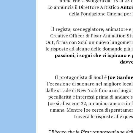
Roma che si svolgerà dal 15 al 25 
Lo annuncia il Direttore Artistico
Anto
della Fondazione Cinema per 
Il regista, sceneggiatore, animatore e
Creative Officer di Pixar Animation St
Out, firma con Soul un nuovo lungometra
le risposte ad alcune delle domande più 
passioni, i sogni che ci ispirano e
davve
Il protagonista di Soul è
Joe Gardne
l’occasione di suonare nel migliore local
dalle strade di New York fino a un luogo 
peculiarità e interessi prima di andare 
Joe si allea con 22, un’anima ancora in 
umana. Mentre Joe cerca disperatamente
troverà le risposte alle ques
“
Ritengo che la Pixar rappresenti una dell