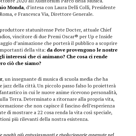
ottobre 2020 all’Auditorium Parco della Musica.
nio Monda
, d’intesa con Laura Delli Colli, Presidente
Roma, e Francesca Via, Direttore Generale.
 produttore statunitense Pete Docter, attuale Chief
udios, vincitore di due Premi Oscar® per Up e Inside
ggio d’animazione che porterà il pubblico a scoprire
importanti della vita:
da dove provengono le nostre
 gli interessi che ci animano? Che cosa ci rende
ro ciò che siamo?
r
, un insegnante di musica di scuola media che ha
e jazz della città. Un piccolo passo falso lo proietterà
fantastico in cui le nuove anime ricevono personalità,
sulla Terra. Determinato a ritornare alla propria vita,
formazione che non capisce il fascino dell’esperienza
 di mostrare a 22 cosa renda la vita così speciale,
tioni più rilevanti della nostra esistenza.
e novità più entusiasmanti e rivoluzionarie avvenute nel