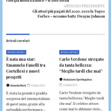
Giorgia mostra il fisico – le foto social
ARTICOLO PRECEDENTE
Gli attori più pagati del 2020, ecco la Top10
Forbes – nessuno batte Dwayne Johnson
Articoli correlati
ATTORI E ATTRICI
ATTORI E ATTRICI
È nata una star:
Carlo Verdone stregato
Emanuela Fanelli tra
da tanta bellezza:
Cortellesi e nuovi
“Meglio tardi che mai”
progetti
Redazione Spetteguless
22 Agosto 2024
Amanda Merli
9 Ottobre 2024
Carlo Verdone stregato da
È stata la grande e gradita
tanta bellezza: "Meglio tardi
sorpresa del cinema italiano
che mai". Il celebre attore
di quest'anno, grazie alla
come mai lo abbiamo visto...
splendida performance...