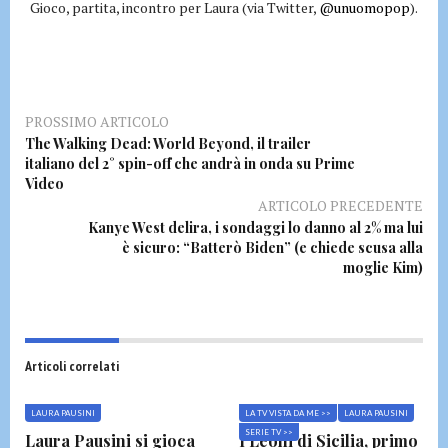
Gioco, partita, incontro per Laura (via Twitter,
@unuomopop
).
PROSSIMO ARTICOLO
The Walking Dead: World Beyond, il trailer
italiano del 2° spin-off che andrà in onda su Prime
Video
ARTICOLO PRECEDENTE
Kanye West delira, i sondaggi lo danno al 2% ma lui
è sicuro: “Batterò Biden” (e chiede scusa alla
moglie Kim)
Articoli correlati
LAURA PAUSINI
LA TV VISTA DA ME >>
LAURA PAUSINI
SERIE TV >>
Laura Pausini si gioca
I Leoni di Sicilia, primo