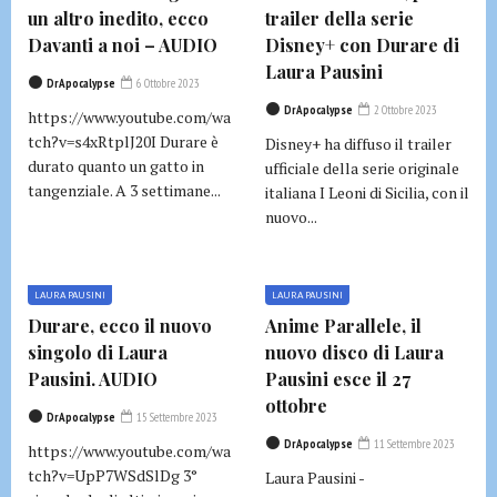
un altro inedito, ecco
trailer della serie
Davanti a noi – AUDIO
Disney+ con Durare di
Laura Pausini
DrApocalypse
6 Ottobre 2023
DrApocalypse
2 Ottobre 2023
https://www.youtube.com/wa
tch?v=s4xRtplJ20I Durare è
Disney+ ha diffuso il trailer
durato quanto un gatto in
ufficiale della serie originale
tangenziale. A 3 settimane...
italiana I Leoni di Sicilia, con il
nuovo...
LAURA PAUSINI
LAURA PAUSINI
Durare, ecco il nuovo
Anime Parallele, il
singolo di Laura
nuovo disco di Laura
Pausini. AUDIO
Pausini esce il 27
ottobre
DrApocalypse
15 Settembre 2023
DrApocalypse
11 Settembre 2023
https://www.youtube.com/wa
tch?v=UpP7WSdSlDg 3°
Laura Pausini -