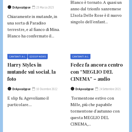
Blanco è tornato. A quasi un
DrApocalypse
23 Marzo 2023
anno dal trionfo sanremese
L'Isola Delle Rose è il nuovo
Chiaramente in mutande, in
singolo dell'enfant...
una sorta di Paradiso
terrestre, e al fianco di Mina.
Blanco ha confermato il...
CANTANTI A-L
GOSSIP NEWS
CANTANTI A-L
Harry Styles in
Fedez fa ancora centro
mutande sui social, la
con “MEGLIO DEL
foto
CINEMA” – audio
DrApocalypse
10 Dicembre 2022
DrApocalypse
24 Settembre 2021
E slip fu. Agevoliamo il
Tormentone estivo con
particolare....
Mille, più che papabile
tormentone d'autunno con
questa MEGLIO DEL
CINEMA,...