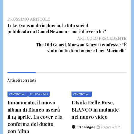
PROSSIMO ARTICOLO
Luke Evans nudo in doccia, la foto social
pubblicata da Daniel Newman – ma è davvero lui?
ARTICOLO PRECEDENTE
The Old Guard, Marwan Kenzari confessa: “È
stato fantastico baciare Luca Marinelli”
Articoli correlati
CANTANTI A-L
MUSICA NEWS
CANTANTI A-L
Innamorato, il nuovo
L’Isola Delle Rose,
album di Blanco uscirà
BLANCO in mutande
il 14 aprile. La cover e la
nel nuovo video
conferma del duetto
DrApocalypse
27 Gennaio 2023
con Mina