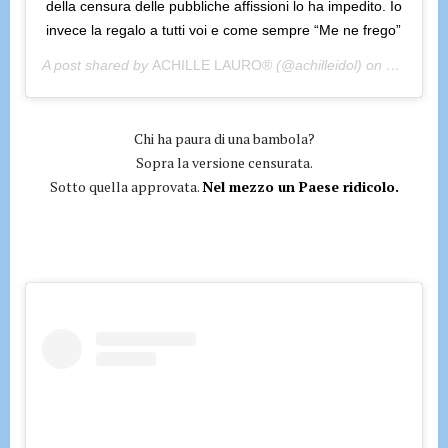
della censura delle pubbliche affissioni lo ha impedito. Io
invece la regalo a tutti voi e come sempre “Me ne frego”
A post shared by
ACHILLE LAURO®
(@achilleidol) on
Jul 22, 2
Chi ha paura di una bambola?
Sopra la versione censurata.
Sotto quella approvata.
Nel mezzo un Paese ridicolo.