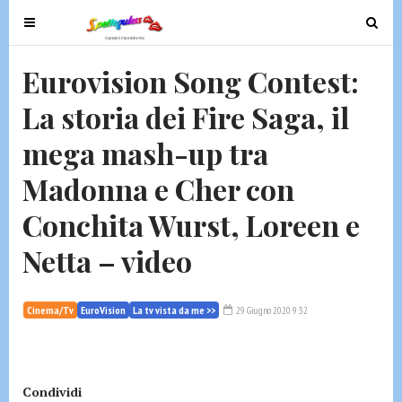
T
T
o
o
g
g
Eurovision Song Contest:
g
g
La storia dei Fire Saga, il
l
l
e
e
mega mash-up tra
n
n
a
a
Madonna e Cher con
v
v
Conchita Wurst, Loreen e
i
i
g
g
Netta – video
a
a
t
t
i
i
Cinema/Tv
EuroVision
La tv vista da me >>
29 Giugno 2020 9:32
o
o
n
n
Condividi