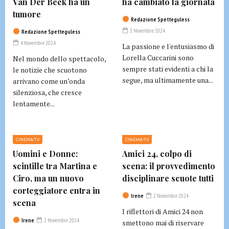
Van Der Beek ha un
ha cambiato la giornata
tumore
Redazione Spetteguless
3 Novembre 2024
Redazione Spetteguless
4 Novembre 2024
La passione e l'entusiasmo di
Lorella Cuccarini sono
Nel mondo dello spettacolo,
sempre stati evidenti a chi la
le notizie che scuotono
segue, ma ultimamente una...
arrivano come un’onda
silenziosa, che cresce
lentamente...
CINEMA/TV
CINEMA/TV
Uomini e Donne:
Amici 24, colpo di
scintille tra Martina e
scena: il provvedimento
Ciro, ma un nuovo
disciplinare scuote tutti
corteggiatore entra in
Irene
2 Novembre 2024
scena
I riflettori di Amici 24 non
Irene
2 Novembre 2024
smettono mai di riservare