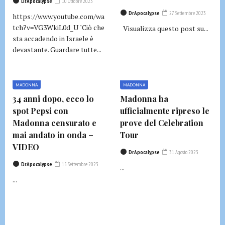
DrApocalypse
10 Ottobre 2023
DrApocalypse
27 Settembre 2023
https://www.youtube.com/wa
tch?v=VG3WkiL0d_U "Ciò che
Visualizza questo post su...
sta accadendo in Israele è
devastante. Guardare tutte...
MADONNA
MADONNA
34 anni dopo, ecco lo
Madonna ha
spot Pepsi con
ufficialmente ripreso le
Madonna censurato e
prove del Celebration
mai andato in onda –
Tour
VIDEO
DrApocalypse
31 Agosto 2023
DrApocalypse
15 Settembre 2023
...
...