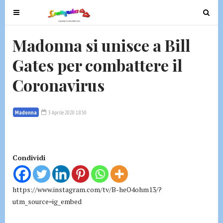
T
T
o
o
g
g
Madonna si unisce a Bill
g
g
Gates per combattere il
l
l
e
e
Coronavirus
n
n
a
a
v
v
Madonna
3 Aprile 2020 18:50
i
i
g
g
a
a
t
t
Condividi
i
i
o
o
https://www.instagram.com/tv/B-heO4ohm13/?
n
n
utm_source=ig_embed