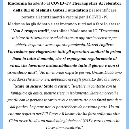
Madonna
ha aderito al
COVID-19 Theraupetics Accelerator
della Bill & Melinda Gates Foundation
per identificare
potenziali trattamenti e vaccini per il COVID-19.
Madonna ha già donato e sta invitando tutti noi a fare lo stesso.
“
Non è troppo tardi”
, sottolinea Madonna su IG.
“Dovremmo
iniziare tutti seriamente ad adottare un approccio coerente per
abbattere questo virus e questa pandemia.
Vorrei cogliere
l’occasione per ringraziare tutti gli operatori sanitari in prima
linea in tutto il mondo, che si espongono regolarmente al
virus, che lavorano instancabilmente tutto il giorno e non si
arrendono mai”.
“Ho un enorme rispetto per voi. Grazie. Dobbiamo
ricordarci che siamo vivi, dobbiamo essergli grati. Lo dirò di nuovo:
“State al sicuro! State a casa!”.
“Restare in contatto con la
famiglia e gli amici, mentre siete in isolamento. Siate amorevoli e
gentili con le persone intorno a voi e soprattutto non fatevi prendere
dal panico. Le paure non ci porterebbero da nessuna parte. Ho un
enorme rispetto per Bill Gates e il lavoro che ha fatto sulla sua vita.
Ci ha avvertito di una pandemia globale nel 2015 e vorrei tanto che
l’avessimo ascoltato.”