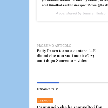
soul #ArethaFranklin #respectMovie @lies
A post shared by
Jennifer Hudson
PROSSIMO ARTICOLO
Patty Pravo torna a cantare “…E
dimmi che non vuoi morire”, 23
anni dopo Sanremo – video
Articoli correlati
CINEMA/TV
L’annuncio che ha sconvolto i fan: