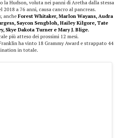
tto la Hudson, voluta nei panni di Aretha dalla stessa
l 2018 a 76 anni, causa cancro al pancreas.
y, anche
Forest Whitaker, Marlon Wayans, Audra
rgess, Saycon Sengbloh, Hailey Kilgore, Tate
, Skye Dakota Turner e Mary J. Blige.
icale più atteso dei prossimi 12 mesi.
la Franklin ha vinto 18 Grammy Award e strappato 44
nation in totale.