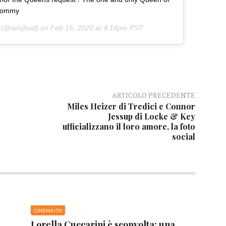
ltommy
(@iamjhud) on
Feb 15, 2020 at 4:14pm PST
ARTICOLO PRECEDENTE
Miles Heizer di Tredici e Connor
Jessup di Locke & Key
ufficializzano il loro amore, la foto
social
CINEMA/TV
Lorella Cuccarini è sconvolta: una