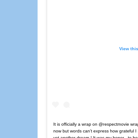
View thi
It is officially a wrap on @respectmovie wrap 
now but words can’t express how grateful I 
yet another dream ! It was my honor , to 