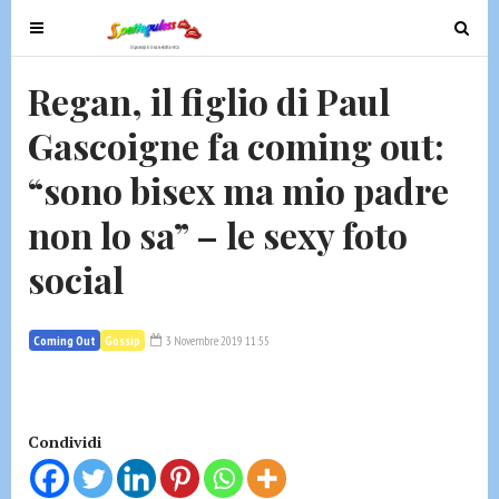
T
T
o
o
g
g
Regan, il figlio di Paul
g
g
Gascoigne fa coming out:
l
l
e
e
“sono bisex ma mio padre
n
n
a
a
non lo sa” – le sexy foto
v
v
social
i
i
g
g
a
a
Coming Out
Gossip
3 Novembre 2019 11:55
t
t
i
i
o
o
n
n
Condividi