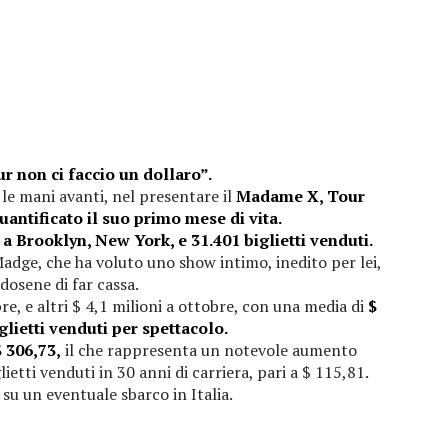
r non ci faccio un dollaro”.
e mani avanti, nel presentare il
Madame X, Tour
antificato il suo primo mese di vita.
t a Brooklyn, New York, e 31.401 biglietti venduti.
Madge, che ha voluto uno show intimo, inedito per lei,
dosene di far cassa.
re, e altri $ 4,1 milioni a ottobre, con una media di
$
glietti venduti per spettacolo.
 306,73,
il che rappresenta un notevole aumento
ietti venduti in 30 anni di carriera, pari a $ 115,81.
su un eventuale sbarco in Italia.