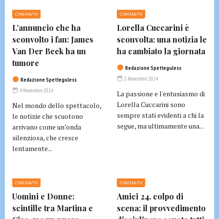
CINEMA/TV
CINEMA/TV
L’annuncio che ha
Lorella Cuccarini è
sconvolto i fan: James
sconvolta: una notizia le
Van Der Beek ha un
ha cambiato la giornata
tumore
Redazione Spetteguless
3 Novembre 2024
Redazione Spetteguless
4 Novembre 2024
La passione e l'entusiasmo di
Lorella Cuccarini sono
Nel mondo dello spettacolo,
sempre stati evidenti a chi la
le notizie che scuotono
segue, ma ultimamente una...
arrivano come un’onda
silenziosa, che cresce
lentamente...
CINEMA/TV
CINEMA/TV
Uomini e Donne:
Amici 24, colpo di
scintille tra Martina e
scena: il provvedimento