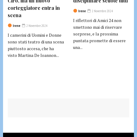
Ciro, ma un nuovo
disciplinare scuote tutti
corteggiatore entra in
Irene
2 Novembre 2024
scena
I riflettori di Amici 24 non
Irene
2 Novembre 2024
smettono mai di riservare
sorprese, e la prossima
I camerini di Uomini e Donne
puntata promette di essere
sono stati teatro di una scena
una...
piuttosto accesa, che ha
visto Martina De Ioannon...