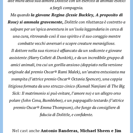
alte mura della sua dimora Dolittle con un esercito di animali esotici
a fargli compagnia.
Ma quando
la giovane Regina (Jessie Buckley, A proposito di
Rose) si ammala gravemente,
Dolittle con riluttanza è costretto a
salpare per un’epica avventura in un’isola leggendaria in cerca di
una cura, ritrovando così il suo spirito e il suo coraggio mentre
combatte vecchi avversari e scopre creature meravigliose.
Il dottore nella sua ricerca è affiancato da un sedicente e giovane
assistente (Harry Collett di Dunkirk), e da un incredibile gruppo di
amici animali, tra cui un gorilla ansioso (doppiato nella versione
originale dal premio Oscar® Rami Malek), un’anatra entusiasta ma
svampita (l’attrice premio Oscar® Octavia Spencer), una coppia
litigiosa formata da uno struzzo cinico (Kumail Nanjiani di The Big
Sick: Il matrimonio si può evitare, l’amore no) e un allegro orso
polare (John Cena, Bumblebee), e un pappagallo testardo (l’attrice
premio Oscar® Emma Thompson), che funge da consigliere di
fiducia di Dolittle, e confidente.
Nel cast anche
Antonio Banderas, Michael Sheen e Jim