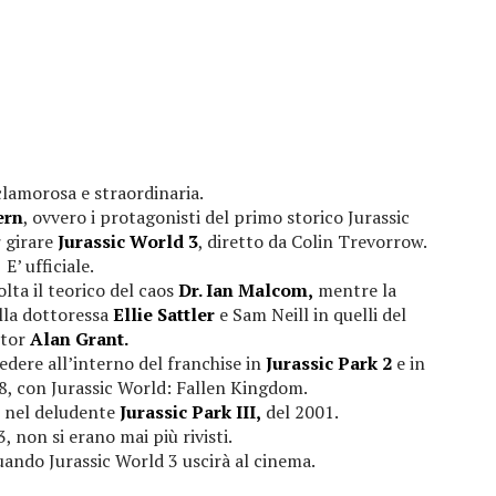
clamorosa e straordinaria.
ern
, ovvero i protagonisti del primo storico Jurassic
r girare
Jurassic World 3
, diretto da Colin Trevorrow.
E’ ufficiale.
ta il teorico del caos
Dr. Ian Malcom,
mentre la
ella dottoressa
Ellie Sattler
e Sam Neill in quelli del
ttor
Alan Grant.
edere all’interno del franchise in
Jurassic Park 2
e in
8, con Jurassic World: Fallen Kingdom.
e nel deludente
Jurassic Park III,
del 2001.
3, non si erano mai più rivisti.
uando Jurassic World 3 uscirà al cinema.