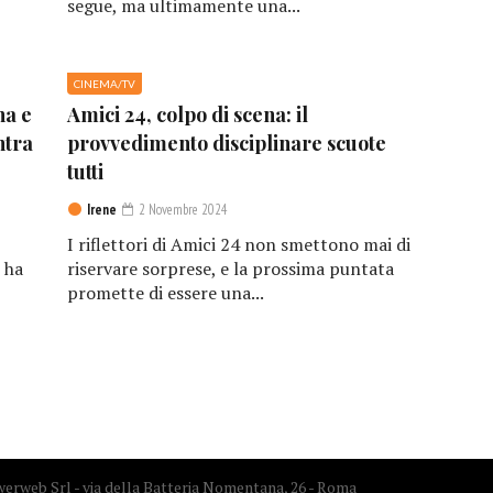
segue, ma ultimamente una...
CINEMA/TV
na e
Amici 24, colpo di scena: il
ntra
provvedimento disciplinare scuote
tutti
Irene
2 Novembre 2024
I riflettori di Amici 24 non smettono mai di
 ha
riservare sorprese, e la prossima puntata
promette di essere una...
erweb Srl - via della Batteria Nomentana, 26 - Roma