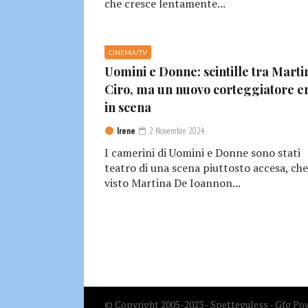
che cresce lentamente...
CINEMA/TV
Uomini e Donne: scintille tra Marti
Ciro, ma un nuovo corteggiatore e
in scena
Irene
2 Novembre 2024
I camerini di Uomini e Donne sono stati
teatro di una scena piuttosto accesa, che
visto Martina De Ioannon...
© Copyright 2005-2023 - Spetteguless - Gfg Pow