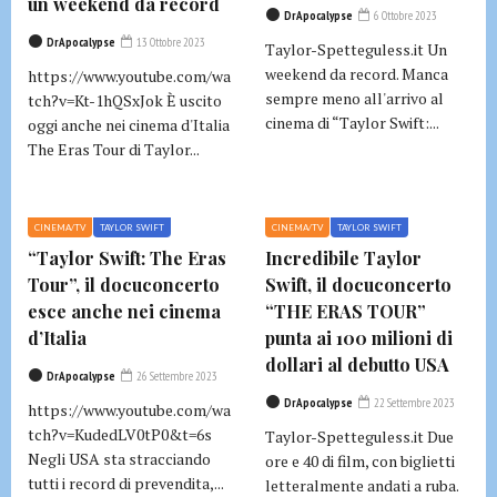
un weekend da record
DrApocalypse
6 Ottobre 2023
DrApocalypse
13 Ottobre 2023
Taylor-Spetteguless.it Un
weekend da record. Manca
https://www.youtube.com/wa
sempre meno all'arrivo al
tch?v=Kt-1hQSxJok È uscito
cinema di “Taylor Swift:...
oggi anche nei cinema d'Italia
The Eras Tour di Taylor...
CINEMA/TV
TAYLOR SWIFT
CINEMA/TV
TAYLOR SWIFT
“Taylor Swift: The Eras
Incredibile Taylor
Tour”, il docuconcerto
Swift, il docuconcerto
esce anche nei cinema
“THE ERAS TOUR”
d’Italia
punta ai 100 milioni di
dollari al debutto USA
DrApocalypse
26 Settembre 2023
DrApocalypse
22 Settembre 2023
https://www.youtube.com/wa
tch?v=KudedLV0tP0&t=6s
Taylor-Spetteguless.it Due
Negli USA sta stracciando
ore e 40 di film, con biglietti
tutti i record di prevendita,...
letteralmente andati a ruba.