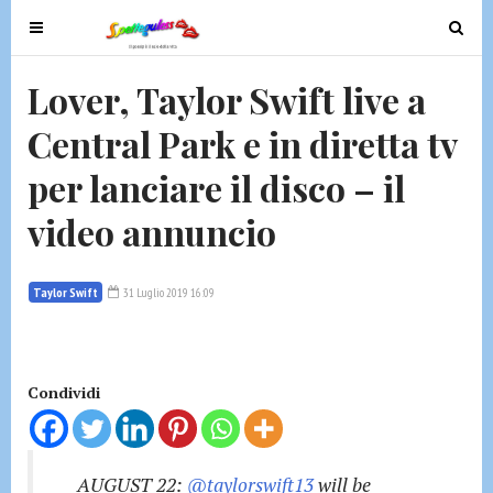
T
T
o
o
g
g
Lover, Taylor Swift live a
g
g
Central Park e in diretta tv
l
l
e
e
per lanciare il disco – il
n
n
a
a
video annuncio
v
v
i
i
g
g
Taylor Swift
31 Luglio 2019 16:09
a
a
t
t
i
i
Condividi
o
o
n
n
AUGUST 22:
@taylorswift13
will be