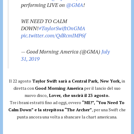
performing LIVE on
@GMA
!
WE NEED TO CALM
DOWN!
#TaylorSwiftOnGMA
pic.twitter.com/QdRcmIMP6f
— Good Morning America (@GMA)
July
31, 2019
Il 22 agosto
Taylor Swift sarà a Central Park, New York,
in
diretta con
Good Morning America
per il lancio del suo
nuovo disco,
Lover, che uscirà il 23 agosto.
Tre i brani estratti fino ad oggi, ovvero
“ME!”, “You Need To
Calm Down” e la strepitosa “The Archer”
, per una Swift che
punta ancora una volta a sbancare la chart americana.