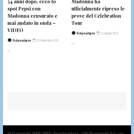
34 anni dopo, ecco lo
Madonna ha
spot Pepsi con
ufficialmente ripreso le
Madonna censurato e
prove del Celebration
mai andato in onda –
Tour
VIDEO
DrApocalypse
31 Agosto 2023
DrApocalypse
15 Settembre 2023
...
...
© Copyright 2005-2023 - Spetteguless - Gfg Powerweb Srl - via