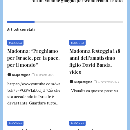
Austin Mahone gnagno per Wonderland, le foto
Articoli correlati
MADONNA
MADONNA
Madonna: “Preghiamo
Madonna festeggia i 18
per Israele, per la pace,
anni dell’amatissimo
per il mondo”
figlio David Banda,
video
DrApocalypse
10 Ottobre 2023
DrApocalypse
27 Settembre 2023
https://www.youtube.com/wa
tch?v=VG3WkiL0d_U "Ciò che
Visualizza questo post su...
sta accadendo in Israele è
devastante. Guardare tutte...
MADONNA
MADONNA