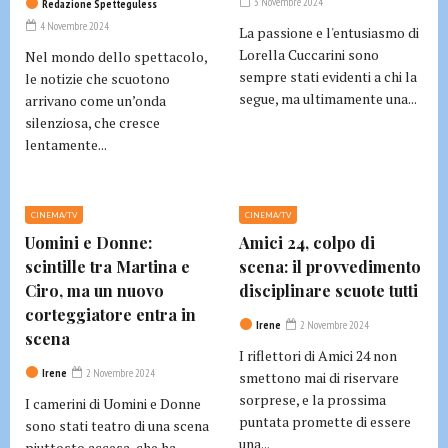
3 Novembre 2024
Redazione Spetteguless
4 Novembre 2024
La passione e l'entusiasmo di
Lorella Cuccarini sono
Nel mondo dello spettacolo,
sempre stati evidenti a chi la
le notizie che scuotono
segue, ma ultimamente una...
arrivano come un’onda
silenziosa, che cresce
lentamente...
CINEMA/TV
CINEMA/TV
Uomini e Donne:
Amici 24, colpo di
scintille tra Martina e
scena: il provvedimento
Ciro, ma un nuovo
disciplinare scuote tutti
corteggiatore entra in
Irene
2 Novembre 2024
scena
I riflettori di Amici 24 non
Irene
2 Novembre 2024
smettono mai di riservare
sorprese, e la prossima
I camerini di Uomini e Donne
puntata promette di essere
sono stati teatro di una scena
una...
piuttosto accesa, che ha