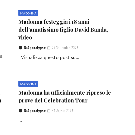
MADONNA
Madonna festeggia i 18 anni
dell’amatissimo figlio David Banda,
video
DrApocalypse
27 Settembre 2023
in
Visualizza questo post su...
MADONNA
n
Madonna ha ufficialmente ripreso le
n
prove del Celebration Tour
DrApocalypse
31 Agosto 2023
...