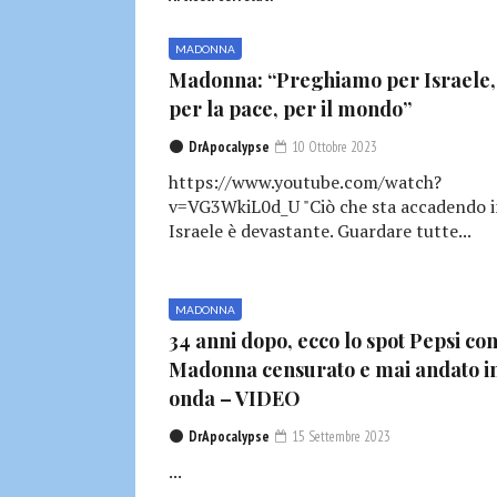
MADONNA
Madonna: “Preghiamo per Israele,
per la pace, per il mondo”
DrApocalypse
10 Ottobre 2023
https://www.youtube.com/watch?
v=VG3WkiL0d_U "Ciò che sta accadendo 
Israele è devastante. Guardare tutte...
MADONNA
34 anni dopo, ecco lo spot Pepsi co
Madonna censurato e mai andato i
onda – VIDEO
DrApocalypse
15 Settembre 2023
...