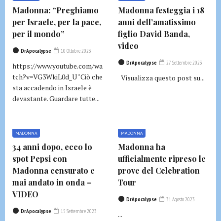
Madonna: “Preghiamo
Madonna festeggia i 18
per Israele, per la pace,
anni dell’amatissimo
per il mondo”
figlio David Banda,
video
DrApocalypse
10 Ottobre 2023
DrApocalypse
27 Settembre 2023
https://www.youtube.com/wa
tch?v=VG3WkiL0d_U "Ciò che
Visualizza questo post su...
sta accadendo in Israele è
devastante. Guardare tutte...
MADONNA
MADONNA
34 anni dopo, ecco lo
Madonna ha
spot Pepsi con
ufficialmente ripreso le
Madonna censurato e
prove del Celebration
mai andato in onda –
Tour
VIDEO
DrApocalypse
31 Agosto 2023
DrApocalypse
15 Settembre 2023
...