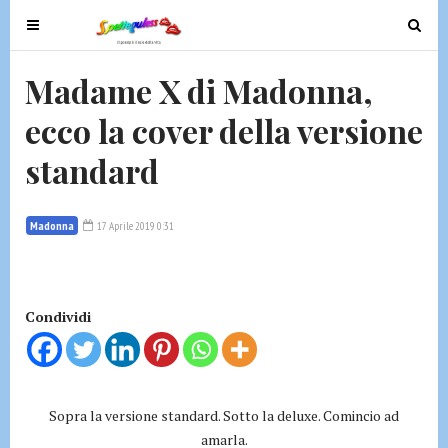
T
T
o
o
g
g
Madame X di Madonna,
g
g
ecco la cover della versione
l
l
e
e
standard
n
n
a
a
v
v
Madonna
17 Aprile 2019 0:31
i
i
g
g
a
a
t
t
Condividi
i
i
o
o
n
n
Sopra la versione standard. Sotto la deluxe. Comincio ad
amarla.