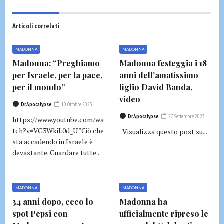
Articoli correlati
MADONNA
MADONNA
Madonna: “Preghiamo
Madonna festeggia i 18
per Israele, per la pace,
anni dell’amatissimo
per il mondo”
figlio David Banda,
video
DrApocalypse
10 Ottobre 2023
DrApocalypse
27 Settembre 2023
https://www.youtube.com/wa
tch?v=VG3WkiL0d_U "Ciò che
Visualizza questo post su...
sta accadendo in Israele è
devastante. Guardare tutte...
MADONNA
MADONNA
34 anni dopo, ecco lo
Madonna ha
spot Pepsi con
ufficialmente ripreso le