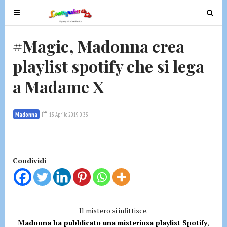
T
T
o
o
g
g
#Magic, Madonna crea
g
g
playlist spotify che si lega
l
l
e
e
a Madame X
n
n
a
a
v
v
Madonna
13 Aprile 2019 0:33
i
i
g
g
a
a
t
t
Condividi
i
i
o
o
n
n
Il mistero si infittisce.
Madonna ha pubblicato una misteriosa playlist Spotify
,