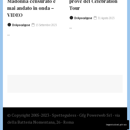
Madonna censurato e
prove del Celebration
mai andato in onda –
Tour
VIDEO
DrApocalypse
31 Agosto 2023
DrApocalypse
15 Settembre 2023
...
...
© Copyright 2005-2023 - Spetteguless - Gfg Powerweb Srl - via
della Batteria Nomentana, 26 - Roma
Impostazioni privacy