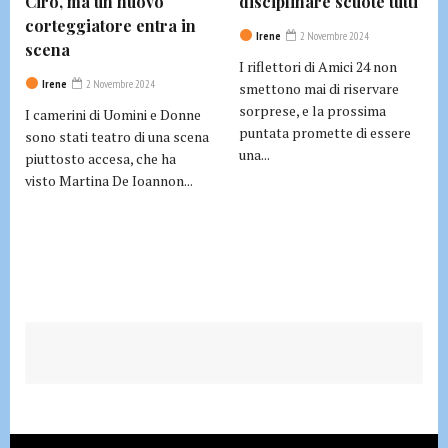
Ciro, ma un nuovo
disciplinare scuote tutti
corteggiatore entra in
Irene
2 Novembre 2024
scena
I riflettori di Amici 24 non
Irene
2 Novembre 2024
smettono mai di riservare
sorprese, e la prossima
I camerini di Uomini e Donne
puntata promette di essere
sono stati teatro di una scena
una...
piuttosto accesa, che ha
visto Martina De Ioannon...