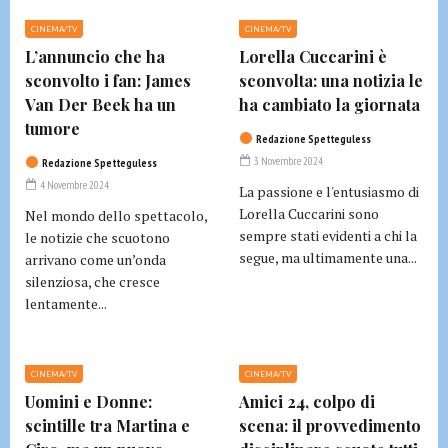
CINEMA/TV
CINEMA/TV
L’annuncio che ha
Lorella Cuccarini è
sconvolto i fan: James
sconvolta: una notizia le
Van Der Beek ha un
ha cambiato la giornata
tumore
Redazione Spetteguless
3 Novembre 2024
Redazione Spetteguless
4 Novembre 2024
La passione e l'entusiasmo di
Lorella Cuccarini sono
Nel mondo dello spettacolo,
sempre stati evidenti a chi la
le notizie che scuotono
segue, ma ultimamente una...
arrivano come un’onda
silenziosa, che cresce
lentamente...
CINEMA/TV
CINEMA/TV
Uomini e Donne:
Amici 24, colpo di
scintille tra Martina e
scena: il provvedimento