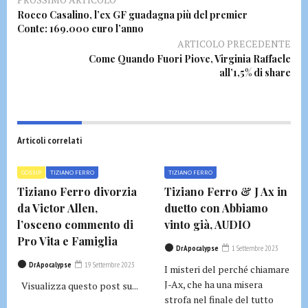
Rocco Casalino, l’ex GF guadagna più del premier
Conte: 169.000 euro l’anno
ARTICOLO PRECEDENTE
Come Quando Fuori Piove, Virginia Raffaele
all’1,5% di share
Articoli correlati
GOSSIP
TIZIANO FERRO
TIZIANO FERRO
Tiziano Ferro divorzia
Tiziano Ferro & J Ax in
da Victor Allen,
duetto con Abbiamo
l’osceno commento di
vinto già, AUDIO
Pro Vita e Famiglia
DrApocalypse
1 Settembre 2023
DrApocalypse
19 Settembre 2023
I misteri del perché chiamare
J-Ax, che ha una misera
Visualizza questo post su...
strofa nel finale del tutto