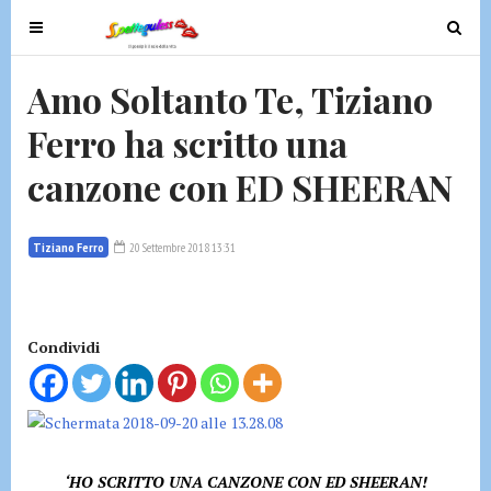
T
T
o
o
g
g
Amo Soltanto Te, Tiziano
g
g
Ferro ha scritto una
l
l
e
e
canzone con ED SHEERAN
n
n
a
a
v
v
Tiziano Ferro
20 Settembre 2018 13:31
i
i
g
g
a
a
t
t
Condividi
i
i
o
o
n
n
‘HO SCRITTO UNA CANZONE CON ED SHEERAN!