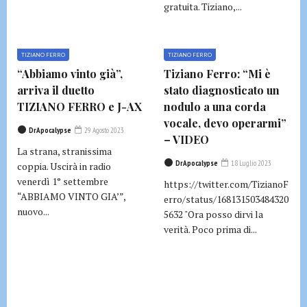
gratuita. Tiziano,...
TIZIANO FERRO
TIZIANO FERRO
“Abbiamo vinto già”,
Tiziano Ferro: “Mi è
arriva il duetto
stato diagnosticato un
TIZIANO FERRO e J-AX
nodulo a una corda
vocale, devo operarmi”
DrApocalypse
29 Agosto 2023
– VIDEO
La strana, stranissima
DrApocalypse
18 Luglio 2023
coppia. Uscirà in radio
venerdì 1° settembre
https://twitter.com/TizianoF
“ABBIAMO VINTO GIA’”,
erro/status/168131503484320
nuovo...
5632 "Ora posso dirvi la
verità. Poco prima di...