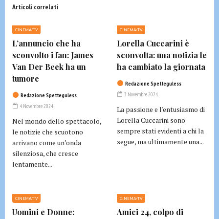
Articoli correlati
CINEMA/TV
CINEMA/TV
L’annuncio che ha
Lorella Cuccarini è
sconvolto i fan: James
sconvolta: una notizia le
Van Der Beek ha un
ha cambiato la giornata
tumore
Redazione Spetteguless
3 Novembre 2024
Redazione Spetteguless
4 Novembre 2024
La passione e l'entusiasmo di
Lorella Cuccarini sono
Nel mondo dello spettacolo,
sempre stati evidenti a chi la
le notizie che scuotono
segue, ma ultimamente una...
arrivano come un’onda
silenziosa, che cresce
lentamente...
CINEMA/TV
CINEMA/TV
Uomini e Donne:
Amici 24, colpo di