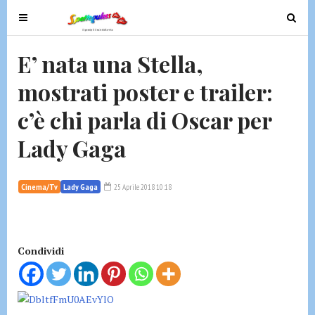
T
T
o
o
g
g
E’ nata una Stella,
g
g
mostrati poster e trailer:
l
l
e
e
c’è chi parla di Oscar per
n
n
a
a
Lady Gaga
v
v
i
i
g
g
Cinema/Tv
Lady Gaga
25 Aprile 2018 10:18
a
a
t
t
i
i
Condividi
o
o
n
n