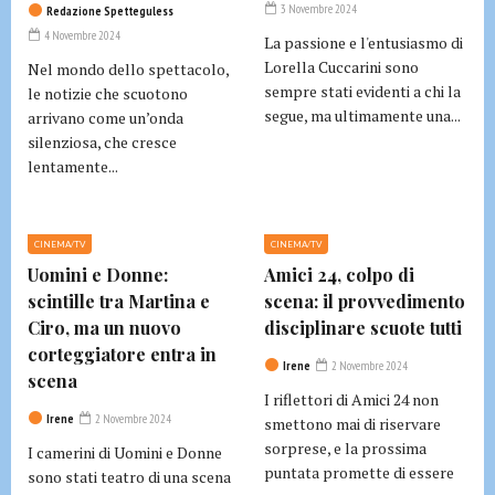
3 Novembre 2024
Redazione Spetteguless
4 Novembre 2024
La passione e l'entusiasmo di
Lorella Cuccarini sono
Nel mondo dello spettacolo,
sempre stati evidenti a chi la
le notizie che scuotono
segue, ma ultimamente una...
arrivano come un’onda
silenziosa, che cresce
lentamente...
CINEMA/TV
CINEMA/TV
Uomini e Donne:
Amici 24, colpo di
scintille tra Martina e
scena: il provvedimento
Ciro, ma un nuovo
disciplinare scuote tutti
corteggiatore entra in
Irene
2 Novembre 2024
scena
I riflettori di Amici 24 non
Irene
2 Novembre 2024
smettono mai di riservare
sorprese, e la prossima
I camerini di Uomini e Donne
puntata promette di essere
sono stati teatro di una scena