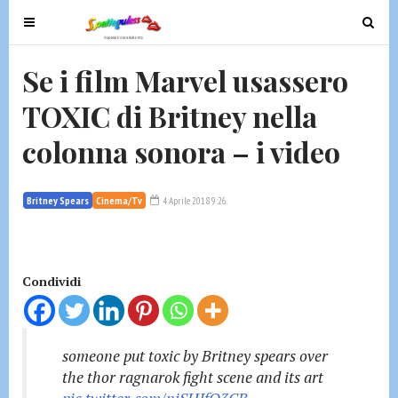
T
T
o
o
g
g
Se i film Marvel usassero
g
g
TOXIC di Britney nella
l
l
e
e
colonna sonora – i video
n
n
a
a
v
v
Britney Spears
Cinema/Tv
4 Aprile 2018 9:26
i
i
g
g
a
a
t
t
Condividi
i
i
o
o
n
n
someone put toxic by Britney spears over
the thor ragnarok fight scene and its art