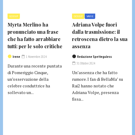
GOSSIP
GOSSIP
VARIE
Myrta Merlino ha
Adriana Volpe fuori
pronunciato una frase
dalla trasmissione: il
che ha fatto arrabbiare
retroscena dietro la sua
tutti: per le solo critiche
assenza
Irene
1 Novembre 2024
Redazione Spetteguless
31 Ottobre 2024
Durante una recente puntata
di Pomeriggio Cinque,
Un’assenza che ha fatto
un’osservazione della
rumore. I fan di BellaMa’ su
celebre conduttrice ha
Rai2 hanno notato che
sollevato un...
Adriana Volpe, presenza
fissa...