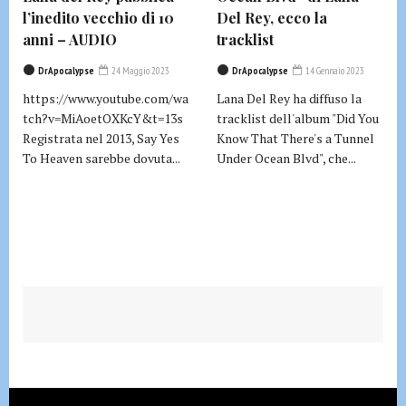
l’inedito vecchio di 10
Del Rey, ecco la
anni – AUDIO
tracklist
DrApocalypse
24 Maggio 2023
DrApocalypse
14 Gennaio 2023
https://www.youtube.com/wa
Lana Del Rey ha diffuso la
tch?v=MiAoetOXKcY&t=13s
tracklist dell'album "Did You
Registrata nel 2013, Say Yes
Know That There's a Tunnel
To Heaven sarebbe dovuta...
Under Ocean Blvd", che...