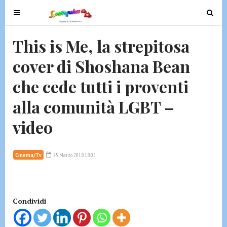
T
T
o
o
g
g
This is Me, la strepitosa
g
g
cover di Shoshana Bean
l
l
e
e
che cede tutti i proventi
n
n
a
a
alla comunità LGBT –
v
v
video
i
i
g
g
a
a
Cinema/Tv
25 Marzo 2018 18:05
t
t
i
i
o
o
n
n
Condividi