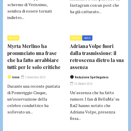
schermo di Verissimo,
Instagram con un post che
sembra di essere tornati
ha già catturato...
indietro...
GOSSIP
GOSSIP
VARIE
Myrta Merlino ha
Adriana Volpe fuori
pronunciato una frase
dalla trasmissione: il
che ha fatto arrabbiare
retroscena dietro la sua
tutti: per le solo critiche
assenza
Irene
1 Novembre 2024
Redazione Spetteguless
31 Ottobre 2024
Durante una recente puntata
di Pomeriggio Cinque,
Un’assenza che ha fatto
un’osservazione della
rumore. I fan di BellaMa’ su
celebre conduttrice ha
Rai2 hanno notato che
sollevato un...
Adriana Volpe, presenza
fissa...