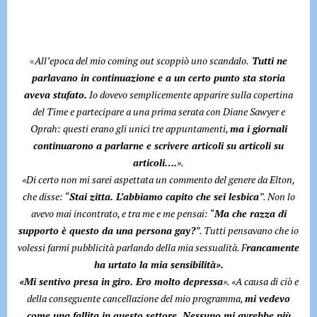
«
All’epoca del mio coming out scoppiò uno scandalo.
Tutti ne
parlavano in continuazione e a un certo punto sta storia
aveva stufato.
Io dovevo semplicemente apparire sulla copertina
del Time e partecipare a una prima serata con Diane Sawyer e
Oprah: questi erano gli unici tre appuntamenti,
ma i giornali
continuarono a parlarne e scrivere articoli su articoli su
articoli….
».
«Di certo non mi sarei aspettata un commento del genere da Elton,
che disse: “
Stai zitta. L’abbiamo capito che sei lesbica
”. Non lo
avevo mai incontrato, e tra me e me pensai: “
Ma che razza di
supporto è questo da una persona gay?
”. Tutti pensavano che io
volessi farmi pubblicità parlando della mia sessualità. F
rancamente
ha urtato la mia sensibilità».
«Mi sentivo presa in giro. Ero molto depressa
». «A causa di ciò e
della conseguente cancellazione del mio programma,
mi vedevo
come una fallita in questo settore. Nessuno mi avrebbe più