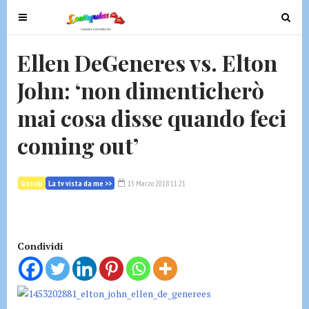
T
T
o
o
g
g
Ellen DeGeneres vs. Elton
g
g
John: ‘non dimenticherò
l
l
e
e
mai cosa disse quando feci
n
n
a
a
coming out’
v
v
i
i
g
g
Gossip
La tv vista da me >>
15 Marzo 2018 11:21
a
a
t
t
i
i
Condividi
o
o
n
n