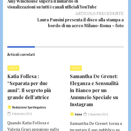
Amy Winehouse supera il miliardo di
visualizzazioni su tutti i canali ufficiali YouTube
ARTICOLO PRECEDENTE
Laura Pausini presenta il disco alla stampa a
bordo di un aereo Milano-Roma – foto
Articoli correlati
GOSSIP
GOSSIP
Katia Follesa :
Samantha De Grenet:
“Separata per due
Eleganza e Sensualità
anni”. Il segreto più
in Bianco per un
grande dell’attrice
Annuncio Speciale su
Instagram
Redazione Spetteguless
4 Novembre 2024
Irene
1 Novembre 2024
Quando Katia Follesa e
Samantha De Grenet torna a
Valeria Graci appaiono sullo
incantare il suo pubblico su