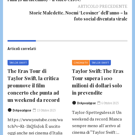
ARTICOLO PRECEDENTE
Storie Maledette, Noemi ‘Leosiner’ dell’anno – la
foto social diventata virale
Articoli correlati
TAYLOR SWIFT
CINEMA/TV
TAYLOR SWIFT
The Eras Tour di
Taylor Swift: The Eras
Taylor Swift, la critica
Tour supera i 100
promuove il film
milioni di dollari solo
concerto che punta ad
in prevendite
un weekend da record
DrApocalypse
6 Ottobre 2023
DrApocalypse
13 Ottobre 2023
Taylor-Spetteguless.it Un
weekend da record. Manca
https://www.youtube.com/wa
sempre meno all'arrivo al
tch?v=Kt-1hQSxJok È uscito
cinema di “Taylor Swift:...
oggi anche nei cinema d'Italia