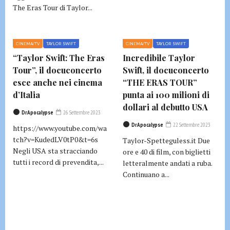
The Eras Tour di Taylor...
CINEMA/TV
TAYLOR SWIFT
CINEMA/TV
TAYLOR SWIFT
“Taylor Swift: The Eras
Incredibile Taylor
Tour”, il docuconcerto
Swift, il docuconcerto
esce anche nei cinema
“THE ERAS TOUR”
d’Italia
punta ai 100 milioni di
dollari al debutto USA
DrApocalypse
26 Settembre 2023
DrApocalypse
22 Settembre 2023
https://www.youtube.com/wa
tch?v=KudedLV0tP0&t=6s
Taylor-Spetteguless.it Due
Negli USA sta stracciando
ore e 40 di film, con biglietti
tutti i record di prevendita,...
letteralmente andati a ruba.
Continuano a...