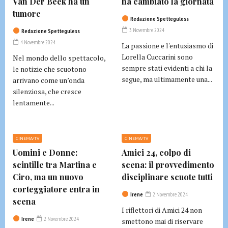
Van Der Beek ha un
ha cambiato la giornata
tumore
Redazione Spetteguless
3 Novembre 2024
Redazione Spetteguless
4 Novembre 2024
La passione e l'entusiasmo di
Lorella Cuccarini sono
Nel mondo dello spettacolo,
sempre stati evidenti a chi la
le notizie che scuotono
segue, ma ultimamente una...
arrivano come un’onda
silenziosa, che cresce
lentamente...
CINEMA/TV
CINEMA/TV
Uomini e Donne:
Amici 24, colpo di
scintille tra Martina e
scena: il provvedimento
Ciro, ma un nuovo
disciplinare scuote tutti
corteggiatore entra in
Irene
2 Novembre 2024
scena
I riflettori di Amici 24 non
Irene
2 Novembre 2024
smettono mai di riservare