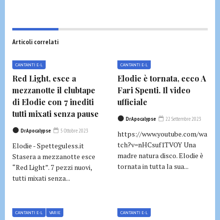
Articoli correlati
CANTANTI E-L
CANTANTI E-L
Red Light, esce a
Elodie è tornata, ecco A
mezzanotte il clubtape
Fari Spenti. Il video
di Elodie con 7 inediti
ufficiale
tutti mixati senza pause
DrApocalypse
22 Settembre 2023
DrApocalypse
5 Ottobre 2023
https://www.youtube.com/wa
tch?v=nHCsuf1TVOY Una
Elodie - Spetteguless.it
madre natura disco. Elodie è
Stasera a mezzanotte esce
tornata in tutta la sua...
“Red Light”. 7 pezzi nuovi,
tutti mixati senza...
CANTANTI E-L
VARIE
CANTANTI E-L