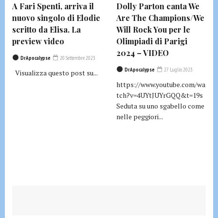
A Fari Spenti, arriva il
Dolly Parton canta We
nuovo singolo di Elodie
Are The Champions/We
scritto da Elisa. La
Will Rock You per le
preview video
Olimpiadi di Parigi
2024 – VIDEO
DrApocalypse
20 Settembre 2023
DrApocalypse
27 Luglio 2023
Visualizza questo post su...
https://www.youtube.com/wa
tch?v=4UYtJUYrGQQ&t=19s
Seduta su uno sgabello come
nelle peggiori...