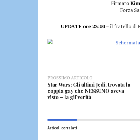
Firmato
Kim 
Forza Sa
UPDATE ore 23:00
– il fratello d
PROSSIMO ARTICOLO
Star Wars: Gli ultimi Jedi, trovata la
coppia gay che NESSUNO aveva
visto – la gif verità
Articoli correlati