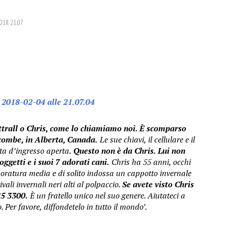
2018 21:07
ttrall o Chris, come lo chiamiamo noi. È scomparso
combe, in Alberta, Canada.
Le sue chiavi, il cellulare e il
rta d’ingresso aperta
. Questo non è da Chris. Lui non
ggetti e i suoi 7 adorati cani.
Chris ha 55 anni, occhi
orporatura media e di solito indossa un cappotto invernale
vali invernali neri alti al polpaccio.
Se avete visto Chris
85 3300.
È un fratello unico nel suo genere. Aiutateci a
. Per favore, diffondetelo in tutto il mondo’.