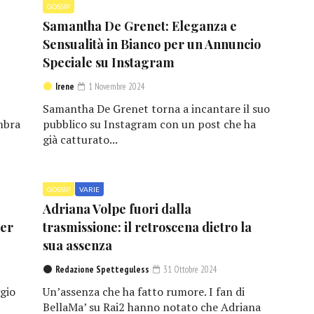
GOSSIP
Samantha De Grenet: Eleganza e
Sensualità in Bianco per un Annuncio
Speciale su Instagram
Irene
1 Novembre 2024
Samantha De Grenet torna a incantare il suo
mbra
pubblico su Instagram con un post che ha
già catturato...
GOSSIP
VARIE
Adriana Volpe fuori dalla
per
trasmissione: il retroscena dietro la
sua assenza
Redazione Spetteguless
31 Ottobre 2024
gio
Un’assenza che ha fatto rumore. I fan di
BellaMa’ su Rai2 hanno notato che Adriana