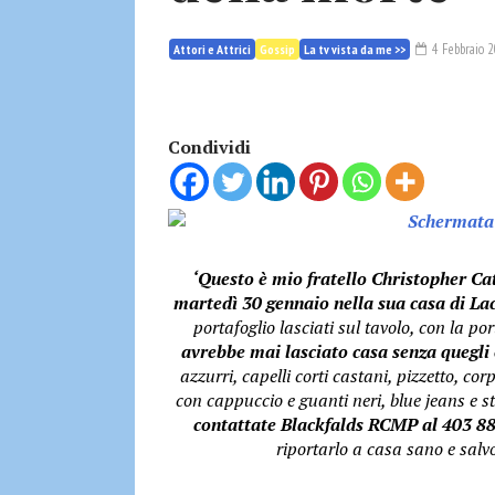
4 Febbraio 
Attori e Attrici
Gossip
La tv vista da me >>
Condividi
‘Questo è mio fratello Christopher Ca
martedì 30 gennaio nella sua casa di La
portafoglio lasciati sul tavolo, con la po
avrebbe mai lasciato casa senza quegli o
azzurri, capelli corti castani, pizzetto, c
con cappuccio e guanti neri, blue jeans e sti
contattate Blackfalds RCMP al 403 8
riportarlo a casa sano e salvo