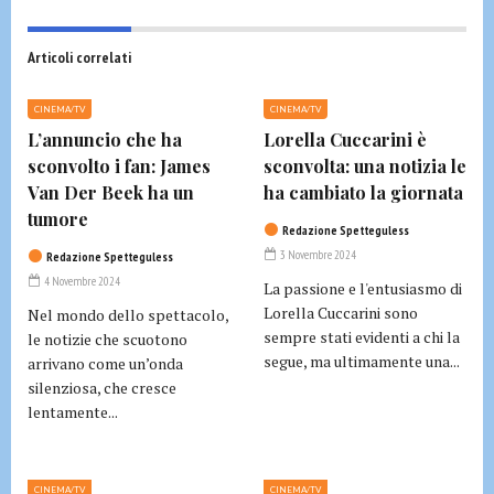
Articoli correlati
CINEMA/TV
CINEMA/TV
L’annuncio che ha
Lorella Cuccarini è
sconvolto i fan: James
sconvolta: una notizia le
Van Der Beek ha un
ha cambiato la giornata
tumore
Redazione Spetteguless
3 Novembre 2024
Redazione Spetteguless
4 Novembre 2024
La passione e l'entusiasmo di
Lorella Cuccarini sono
Nel mondo dello spettacolo,
sempre stati evidenti a chi la
le notizie che scuotono
segue, ma ultimamente una...
arrivano come un’onda
silenziosa, che cresce
lentamente...
CINEMA/TV
CINEMA/TV