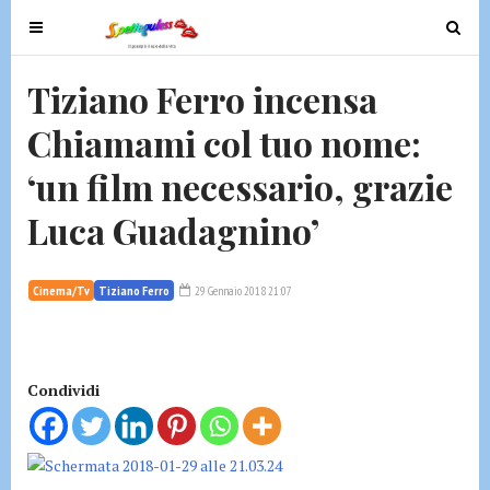
T
T
o
o
g
g
Tiziano Ferro incensa
g
g
Chiamami col tuo nome:
l
l
e
e
‘un film necessario, grazie
n
n
a
a
Luca Guadagnino’
v
v
i
i
g
g
Cinema/Tv
Tiziano Ferro
29 Gennaio 2018 21:07
a
a
t
t
i
i
Condividi
o
o
n
n