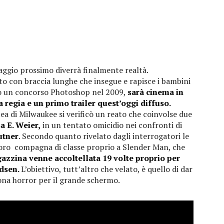
maggio prossimo diverrà finalmente realtà.
o con braccia lunghe che insegue e rapisce i bambini
po un concorso Photoshop nel 2009,
sarà cinema in
 regia e un primo trailer quest’oggi diffuso.
ea di Milwaukee si verificò un reato che coinvolse due
a E. Weier,
in un tentato omicidio nei confronti di
utner
. Secondo quanto rivelato dagli interrogatori le
 loro compagna di classe proprio a Slender Man, che
azzina venne accoltellata 19 volte proprio per
udsen.
L’obiettivo, tutt’altro che velato, è quello di dar
ona horror per il grande schermo.