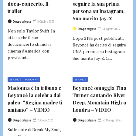
docu-concerto. Il
seguire la sua prima
trailer
persona su Instagram.
Suo marito Jay-Z
DrApocalypse
2 Ottobre 2023
DrApocalypse
31 Agosto 2023
Non solo Taylor Swift. In
attesa che il suo
Dopo 2188 post pubblicati,
docuconcerto sbanchi i
Beyoncé ha deciso di seguire
cinema d'America, con
UNA persona su Instagram.
previsioni...
Suo marito Jay-Z. Ci...
BEYONCÈ
MADONNA
BEYONCÈ
Madonna è in tribuna e
Beyoncé omaggia Tina
Beyoncé la celebra dal
Turner cantando River
palco: “Regina madre ti
Deep, Mountain High a
amiamo” – VIDEO
Londra – VIDEO
DrApocalypse
2 Agosto 2023
DrApocalypse
30 Maggio 2023
Sulle note di Break My Soul,
...