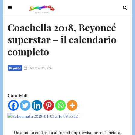
T
T
o
o
g
g
Coachella 2018, Beyoncé
g
g
superstar – il calendario
l
l
e
e
completo
n
n
a
a
v
v
Beyoncè
3 Gennaio 2018 9:36
i
i
g
g
a
a
t
t
Condividi
i
i
o
o
n
n
Un anno fa costretta al forfait improvviso perché incinta,