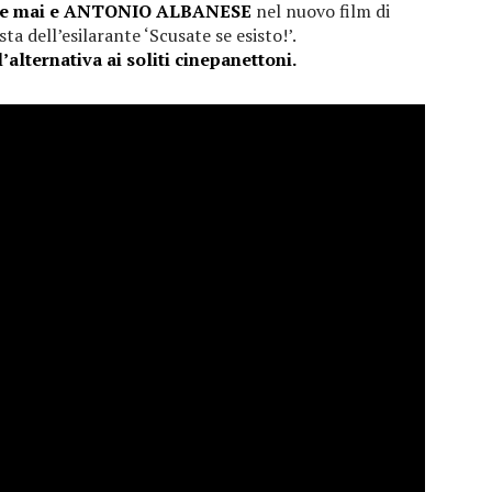
che mai e ANTONIO ALBANESE
nel nuovo film di
 dell’esilarante ‘Scusate se esisto!’.
l’alternativa ai soliti cinepanettoni.