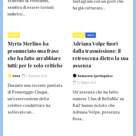
schermo di Verissimo,
Instagram con un post che
sembra di essere tornati
ha già catturato...
indietro...
GOSSIP
GOSSIP
VARIE
Myrta Merlino ha
Adriana Volpe fuori
pronunciato una frase
dalla trasmissione: il
che ha fatto arrabbiare
retroscena dietro la sua
tutti: per le solo critiche
assenza
Irene
1 Novembre 2024
Redazione Spetteguless
31 Ottobre 2024
Durante una recente puntata
di Pomeriggio Cinque,
Un’assenza che ha fatto
un’osservazione della
rumore. I fan di BellaMa’ su
celebre conduttrice ha
Rai2 hanno notato che
sollevato un...
Adriana Volpe, presenza
fissa...