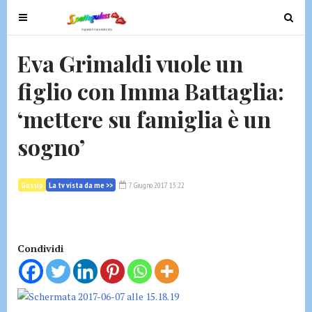
T
T
o
o
g
g
Eva Grimaldi vuole un
g
g
figlio con Imma Battaglia:
l
l
e
e
‘mettere su famiglia è un
n
n
a
a
sogno’
v
v
i
i
g
g
Gossip
La tv vista da me >>
7 Giugno 2017 15:22
a
a
t
t
i
i
Condividi
o
o
n
n