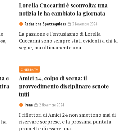
Lorella Cuccarini è sconvolta: una
notizia le ha cambiato la giornata
Redazione Spetteguless
3 Novembre 2024
he
La passione e l'entusiasmo di Lorella
sa,
Cuccarini sono sempre stati evidenti a chi la
segue, ma ultimamente una...
CINEMA/TV
na e
Amici 24, colpo di scena: il
ntra
provvedimento disciplinare scuote
tutti
Irene
2 Novembre 2024
I riflettori di Amici 24 non smettono mai di
 ha
riservare sorprese, e la prossima puntata
promette di essere una...