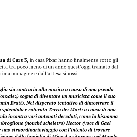
sa di Cars 3,
in casa Pixar hanno finalmente rotto gli
scita tra poco meno di un anno quest’oggi trainato dal
rima immagine e dall’attesa sinossi.
lia sia contraria alla musica a causa di una pseudo
onzalez) sogna di diventare un musicista come il suo
amin Bratt). Nel disperato tentativo di dimostrare il
la splendida e colorata Terra dei Morti a causa di una
rada incontra vari antenati deceduti, come la bisnonna
imbroglione (nonché scheletro) Hector (voce di Gael
r uno straordinarioviaggio con l’intento di trovare
izione della famiglia di Miguel e ritornare nel Mondo