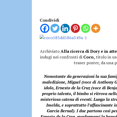
Condividi
Archiviato
Alla ricerca di Dory e in atte
indugi nei confronti di
Coco,
titolo in u
teaser poster, da una p
Nonostante da generazioni la sua famig
maledizione, Miguel (voce di Anthony G
idolo, Ernesto de la Cruz (voce di Benj
proprio talento, il bimbo si ritrova nel
misteriosa catena di eventi. Lungo la st
Imelda, e soprattutto l’affascinante 
García Bernal). I due partono così pe
Ernesto de la Cruz, guadagnarsi la bened