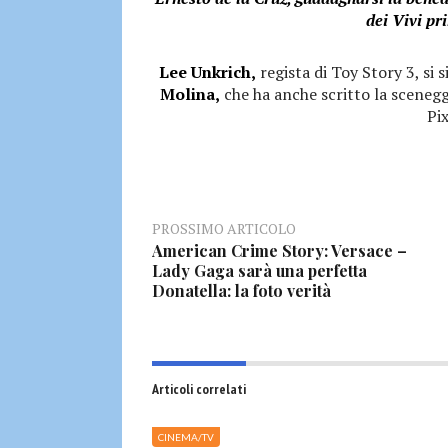
dei Vivi pr
Lee Unkrich,
regista di Toy Story 3, si 
Molina,
che ha anche scritto la scenegg
Pix
PROSSIMO ARTICOLO
American Crime Story: Versace –
Lady Gaga sarà una perfetta
Donatella: la foto verità
Articoli correlati
CINEMA/TV