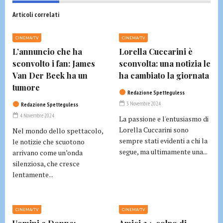
Articoli correlati
CINEMA/TV
CINEMA/TV
L’annuncio che ha
Lorella Cuccarini è
sconvolto i fan: James
sconvolta: una notizia le
Van Der Beek ha un
ha cambiato la giornata
tumore
Redazione Spetteguless
3 Novembre 2024
Redazione Spetteguless
4 Novembre 2024
La passione e l'entusiasmo di
Lorella Cuccarini sono
Nel mondo dello spettacolo,
sempre stati evidenti a chi la
le notizie che scuotono
segue, ma ultimamente una...
arrivano come un’onda
silenziosa, che cresce
lentamente...
CINEMA/TV
CINEMA/TV