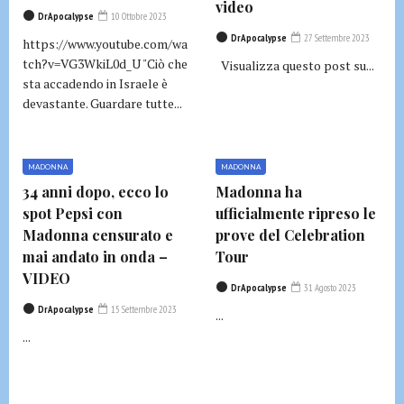
video
DrApocalypse
10 Ottobre 2023
DrApocalypse
27 Settembre 2023
https://www.youtube.com/wa
tch?v=VG3WkiL0d_U "Ciò che
Visualizza questo post su...
sta accadendo in Israele è
devastante. Guardare tutte...
MADONNA
MADONNA
34 anni dopo, ecco lo
Madonna ha
spot Pepsi con
ufficialmente ripreso le
Madonna censurato e
prove del Celebration
mai andato in onda –
Tour
VIDEO
DrApocalypse
31 Agosto 2023
DrApocalypse
15 Settembre 2023
...
...