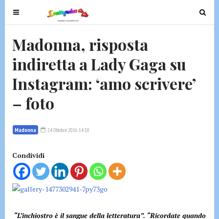
T
T
o
o
g
g
Madonna, risposta
g
g
indiretta a Lady Gaga su
l
l
e
e
Instagram: ‘amo scrivere’
n
n
a
a
– foto
v
v
i
i
g
g
Madonna
24 Ottobre 2016 14:10
a
a
t
t
Condividi
i
i
o
o
n
n
“L’inchiostro è il sangue della letteratura”. “Ricordate quando