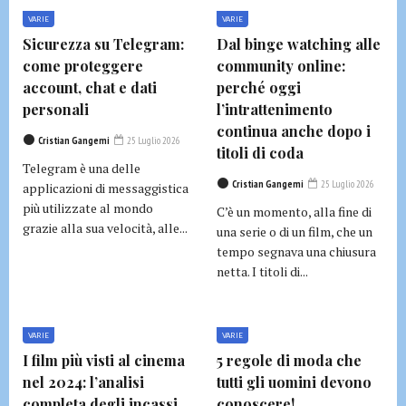
VARIE
VARIE
Sicurezza su Telegram:
Dal binge watching alle
come proteggere
community online:
account, chat e dati
perché oggi
personali
l’intrattenimento
continua anche dopo i
Cristian Gangemi
25 Luglio 2026
titoli di coda
Telegram è una delle
Cristian Gangemi
25 Luglio 2026
applicazioni di messaggistica
più utilizzate al mondo
C’è un momento, alla fine di
grazie alla sua velocità, alle...
una serie o di un film, che un
tempo segnava una chiusura
netta. I titoli di...
VARIE
VARIE
I film più visti al cinema
5 regole di moda che
nel 2024: l’analisi
tutti gli uomini devono
completa degli incassi
conoscere!