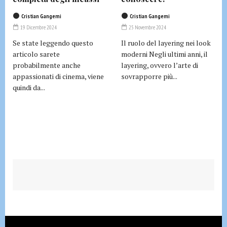
Cristian Gangemi
Cristian Gangemi
19 Dicembre 2024
25 Novembre 2024
Se state leggendo questo
Il ruolo del layering nei look
articolo sarete
moderni Negli ultimi anni, il
probabilmente anche
layering, ovvero l’arte di
appassionati di cinema, viene
sovrapporre più...
quindi da...