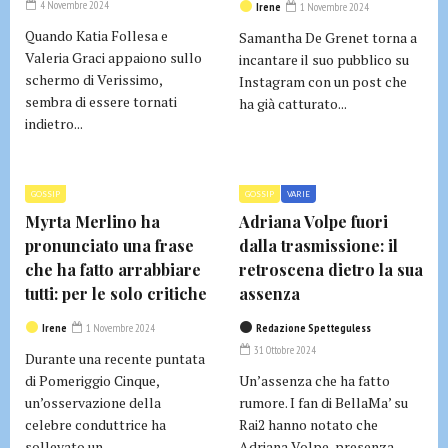
4 Novembre 2024
Irene
1 Novembre 2024
Quando Katia Follesa e
Samantha De Grenet torna a
Valeria Graci appaiono sullo
incantare il suo pubblico su
schermo di Verissimo,
Instagram con un post che
sembra di essere tornati
ha già catturato...
indietro...
GOSSIP
GOSSIP
VARIE
Myrta Merlino ha
Adriana Volpe fuori
pronunciato una frase
dalla trasmissione: il
che ha fatto arrabbiare
retroscena dietro la sua
tutti: per le solo critiche
assenza
Irene
1 Novembre 2024
Redazione Spetteguless
31 Ottobre 2024
Durante una recente puntata
di Pomeriggio Cinque,
Un’assenza che ha fatto
un’osservazione della
rumore. I fan di BellaMa’ su
celebre conduttrice ha
Rai2 hanno notato che
sollevato un...
Adriana Volpe, presenza