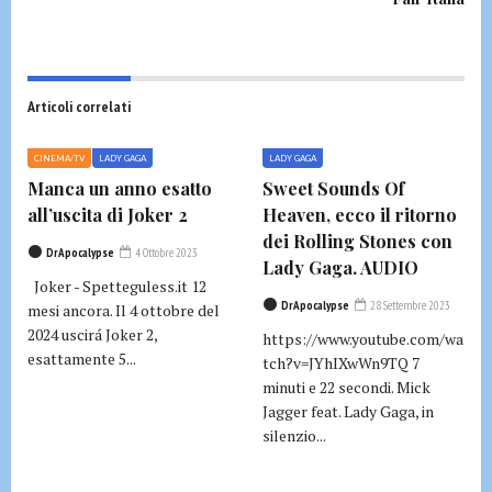
Articoli correlati
CINEMA/TV
LADY GAGA
LADY GAGA
Manca un anno esatto
Sweet Sounds Of
all’uscita di Joker 2
Heaven, ecco il ritorno
dei Rolling Stones con
DrApocalypse
4 Ottobre 2023
Lady Gaga. AUDIO
Joker - Spetteguless.it 12
DrApocalypse
28 Settembre 2023
mesi ancora. Il 4 ottobre del
2024 uscirá Joker 2,
https://www.youtube.com/wa
esattamente 5...
tch?v=JYhIXwWn9TQ 7
minuti e 22 secondi. Mick
Jagger feat. Lady Gaga, in
silenzio...