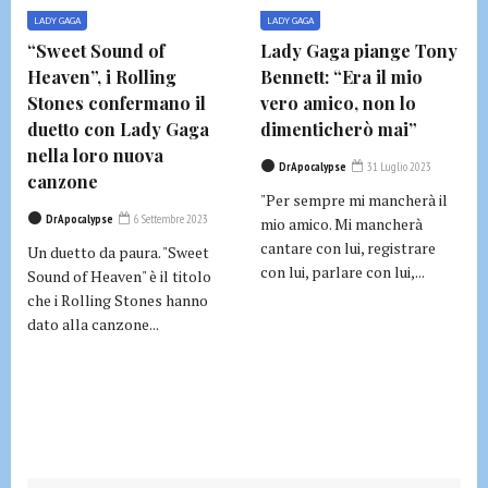
LADY GAGA
LADY GAGA
“Sweet Sound of
Lady Gaga piange Tony
Heaven”, i Rolling
Bennett: “Era il mio
Stones confermano il
vero amico, non lo
duetto con Lady Gaga
dimenticherò mai”
nella loro nuova
DrApocalypse
31 Luglio 2023
canzone
"Per sempre mi mancherà il
DrApocalypse
6 Settembre 2023
mio amico. Mi mancherà
cantare con lui, registrare
Un duetto da paura. "Sweet
con lui, parlare con lui,...
Sound of Heaven" è il titolo
che i Rolling Stones hanno
dato alla canzone...