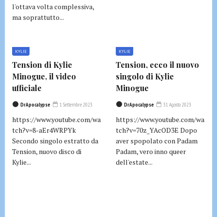
l'ottava volta complessiva,
ma soprattutto...
KYLIE
KYLIE
Tension di Kylie
Tension, ecco il nuovo
Minogue, il video
singolo di Kylie
ufficiale
Minogue
DrApocalypse
1 Settembre 2023
DrApocalypse
31 Agosto 2023
https://www.youtube.com/wa
https://www.youtube.com/wa
tch?v=8-aEr4WRPYk
tch?v=70z_YAcOD3E Dopo
Secondo singolo estratto da
aver spopolato con Padam
Tension, nuovo disco di
Padam, vero inno queer
Kylie...
dell'estate...