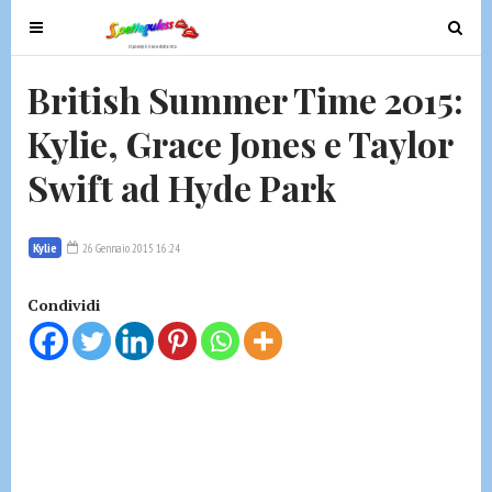
T
T
o
o
g
g
British Summer Time 2015:
g
g
Kylie, Grace Jones e Taylor
l
l
e
e
Swift ad Hyde Park
n
n
a
a
v
v
Kylie
26 Gennaio 2015 16:24
i
i
g
g
Condividi
a
a
t
t
i
i
o
o
n
n