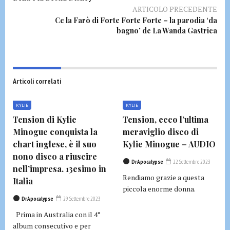
ARTICOLO PRECEDENTE
Ce la Farò di Forte Forte Forte – la parodia ‘da
bagno’ de La Wanda Gastrica
Articoli correlati
KYLIE
KYLIE
Tension di Kylie
Tension, ecco l’ultima
Minogue conquista la
meraviglio disco di
chart inglese, è il suo
Kylie Minogue – AUDIO
nono disco a riuscire
DrApocalypse
22 Settembre 2023
nell’impresa. 13esimo in
Rendiamo grazie a questa
Italia
piccola enorme donna.
DrApocalypse
29 Settembre 2023
Prima in Australia con il 4°
album consecutivo e per