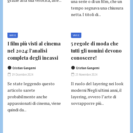
grazie alla sua velocità, alle...
una serie o di un film, che un
tempo segnava una chiusura
netta. I titoli di...
VARIE
VARIE
I film più visti al cinema
5 regole di moda che
nel 2024: l’analisi
tutti gli uomini devono
completa degli incassi
conoscere!
Cristian Gangemi
Cristian Gangemi
19 Dicembre 2024
25 Novembre 2024
Se state leggendo questo
Il ruolo del layering nei look
articolo sarete
moderni Negli ultimi anni, il
probabilmente anche
layering, ovvero l’arte di
appassionati di cinema, viene
sovrapporre più...
quindi da...