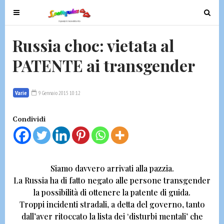
T
T
o
o
g
g
Russia choc: vietata al
g
g
PATENTE ai transgender
l
l
e
e
n
n
Varie
9 Gennaio 2015 10:12
a
a
v
v
Condividi
i
i
g
g
a
a
t
t
Siamo davvero arrivati alla pazzia.
i
i
La Russia ha di fatto negato alle persone transgender
o
o
la possibilità di ottenere la patente di guida.
n
n
Troppi incidenti stradali, a detta del governo, tanto
dall’aver ritoccato la lista dei ‘disturbi mentali’ che