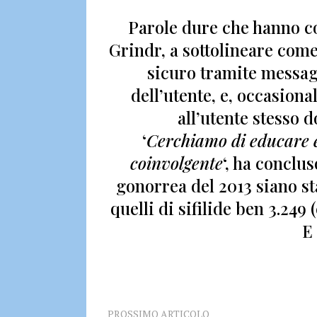
Parole dure che hanno c
Grindr, a sottolineare come
sicuro tramite messag
dell’utente, e, occasion
all’utente stesso do
‘
Cerchiamo di educare e
coinvolgente
‘, ha conclus
gonorrea del 2013 siano st
quelli di sifilide ben
3.249
(
E 
PROSSIMO ARTICOLO