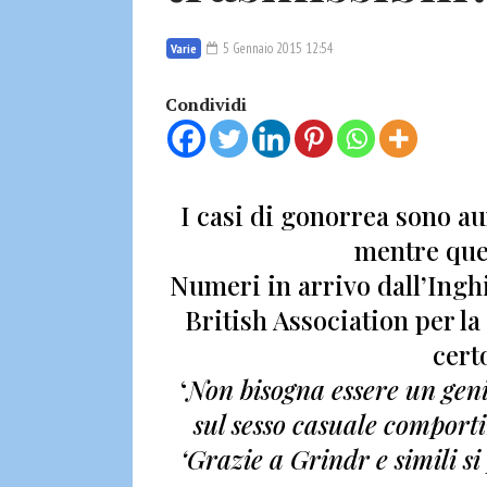
5 Gennaio 2015 12:54
Varie
Condividi
I casi di gonorrea sono aum
mentre quell
Numeri in arrivo dall’Inghi
British Association per la 
certo
‘
Non bisogna essere un ge
sul sesso casuale comporti
‘Grazie a Grindr e simili s