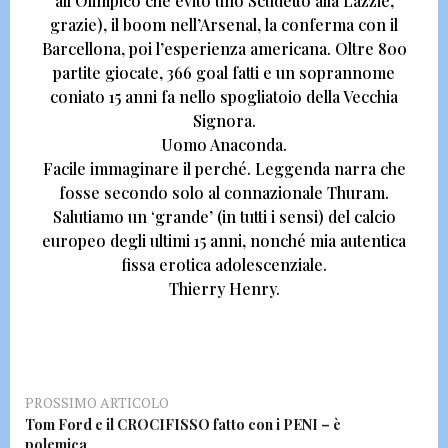
all’Olimpico che evitò uno Scudetto alla Lazzie,
grazie),
il boom nell’Arsenal, la conferma con il
Barcellona, poi l’esperienza americana.
Oltre 800
partite giocate, 366 goal fatti e un soprannome
coniato 15 anni fa nello spogliatoio
della Vecchia
Signora.
Uomo Anaconda.
Facile immaginare il perché. Leggenda narra che
fosse secondo solo al connazionale Thuram.
Salutiamo un ‘grande’ (in tutti i sensi) del calcio
europeo degli ultimi 15 anni, nonché mia autentica
fissa erotica adolescenziale
.
Thierry Henry.
PROSSIMO ARTICOLO
Tom Ford e il CROCIFISSO fatto con i PENI – è
polemica