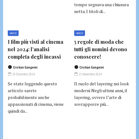
tempo segnava una chiusura
netta. I titoli di...
VARIE
VARIE
I film più visti al cinema
5 regole di moda che
nel 2024: l’analisi
tutti gli uomini devono
completa degli incassi
conoscere!
Cristian Gangemi
Cristian Gangemi
19 Dicembre 2024
25 Novembre 2024
Se state leggendo questo
Il ruolo del layering nei look
articolo sarete
moderni Negli ultimi anni, il
probabilmente anche
layering, ovvero l’arte di
appassionati di cinema, viene
sovrapporre più...
quindi da...