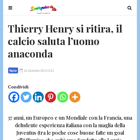
T
T
o
o
g
g
Thierry Henry si ritira, il
g
g
calcio saluta l’uomo
l
l
e
e
anaconda
n
n
a
a
v
v
Varie
16 Dicembre 2014 13:02
i
i
g
g
Condividi
a
a
t
t
i
i
o
o
37 anni, un Europeo e un Mondiale con la Francia, una
n
n
deludente esperienza italiana con la maglia della
Juventus
(tra le poche cose buone fatte un goal