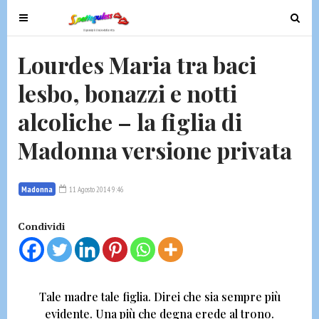
T
T
o
o
g
g
Lourdes Maria tra baci
g
g
lesbo, bonazzi e notti
l
l
e
e
alcoliche – la figlia di
n
n
a
a
Madonna versione privata
v
v
i
i
g
g
Madonna
11 Agosto 2014 9:46
a
a
t
t
Condividi
i
i
o
o
n
n
Tale madre tale figlia.
Direi che sia sempre più
evidente.
Una più che degna erede al trono.