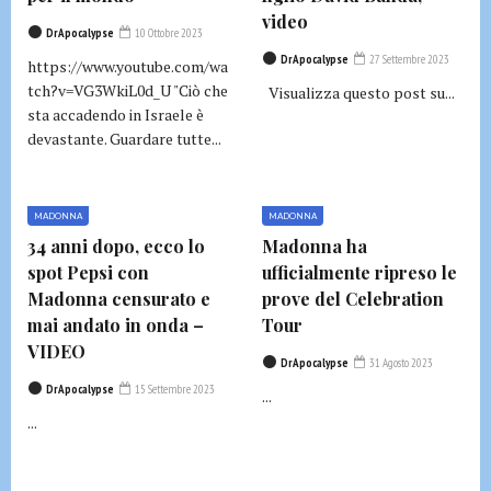
video
DrApocalypse
10 Ottobre 2023
DrApocalypse
27 Settembre 2023
https://www.youtube.com/wa
tch?v=VG3WkiL0d_U "Ciò che
Visualizza questo post su...
sta accadendo in Israele è
devastante. Guardare tutte...
MADONNA
MADONNA
34 anni dopo, ecco lo
Madonna ha
spot Pepsi con
ufficialmente ripreso le
Madonna censurato e
prove del Celebration
mai andato in onda –
Tour
VIDEO
DrApocalypse
31 Agosto 2023
DrApocalypse
15 Settembre 2023
...
...