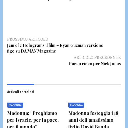
PROSSIMO ARTICOLO
Jem e le Holograms il film – Ryan Guzman versione
figo su DA MAN Magazine
ARTICOLO PRECEDENTE
Pacco ricco per Nick Jonas
Articoli correlati
MADONNA
MADONNA
Madonna: “Preghiamo
Madonna festeggia i 18
per Israele, per la pace,
anni dell’amatissimo
per il mondo”
figlio David Banda,